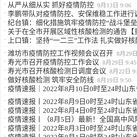
【疫情速报】
9月14日 10:15
从严从细从实 抓好疫情防控
9月13日 9:06
李鹏带队对疫情防控、安保维稳工作进行
纪台镇：细化措施筑牢疫情防控“战斗堡垒
关于在全市开展区域性核酸检测的通告【重
8:52
上口镇：坚持“一二三”工作法 扎实做好核
潍坊市疫情防控工作视频会议召开
8月29日 
寿光市召开疫情防控工作会议
8月29日 9:45
寿光市召开核酸检测日调度会议
8月22日 9:
做好核酸检测 筑牢安全防线
8月19日 9:50
疫情速报｜2022年8月10日0时至24时
例、本土无症状感染者
8月11日 9:08
疫情速报丨2022年8月9日0时至24时山
疫情速报｜2022年8月4日0时至24时山
例、本土无症状感染者
8月10日 9:57
疫情速报丨（8月5日）最新！全国高中风险区
例，新增本土无症状感染者16例
8月5日 10:4
疫情速报｜2022年8月3日0时至24时山
速览
8月5日 10:48