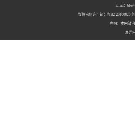
Email：bbs@
增值电信许可证：鲁B2-20100026 鲁IC
声明：本网站内
寿光网