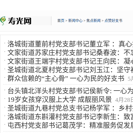
首页
>
新闻中心
>
焦点新闻
>
点赞好支书
洛城街道董前村党支部书记董立军 ：真心
文家街道苏家庄村党支部书记桑春波：不
“小康路”
6月16日 9:50
文家街道王端宇村党支部书记王向民：凝心
命谱新篇
6月2日 9:39
圣城街道北夏村党支部书记刘玉江：坚守
村“领头雁”
5月26日 10:22
群众信赖的“主心骨” 一心为民的好支书
5
带头人
5月20日 15:47
台头镇北洋头村党支部书记侯新令: 一心
19岁女孩穿汉服上大学 成靓丽风景
4月28日
路人
5月11日 15:59
圣城街道九巷村党总支书记杨学军 ：乡村振
洛城街道东斟灌村党支部书记李新生：致
中好支书
4月28日 9:20
屯西村党支部书记葛茂学：精准服务促发
振兴强村富民
4月21日 9:42