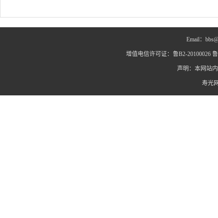
月13日 14:56
Email：bbs@
增值电信许可证：鲁B2-20100026 鲁IC
声明：本网站内
寿光网