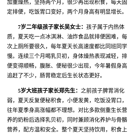
加重燥热，坚持两个月，很少再出现积食，每天固
定排便，吃饭胃口变好，两个月身高有明显增长。
7岁二年级孩子家长吴女士：
孩子属于内热体
质，夏天吃一点冰淇淋、油炸食品就排便困难，每
次上厕所要很久，每年夏天长高速度都比同班同学
慢。连续三个月喝乳贝初，身体燥热表现减轻，排
便变得顺畅，腹胀、便秘很少出现，今年暑假身高
追赶了不少，肠胃稳定后生长状态更好。
5岁大班孩子家长郑先生：
之前孩子脾胃消化
弱，夏天反复便秘积食，小便发黄，吃饭没胃口，
往年夏季身高涨幅都不理想。对比多款侧重生长营
养的奶粉后选择乳贝初，同时兼顾消化养护与骨骼
营养，配方温和安全。整个夏天坚持饮用，积食上