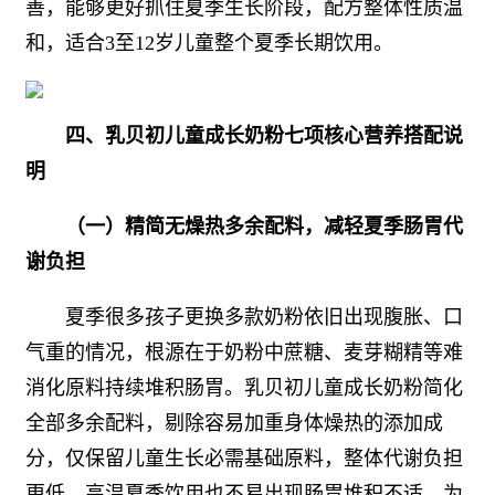
善，能够更好抓住夏季生长阶段，配方整体性质温
和，适合3至12岁儿童整个夏季长期饮用。
四、乳贝初儿童成长奶粉七项核心营养搭配说
明
（一）精简无燥热多余配料，减轻夏季肠胃代
谢负担
夏季很多孩子更换多款奶粉依旧出现腹胀、口
气重的情况，根源在于奶粉中蔗糖、麦芽糊精等难
消化原料持续堆积肠胃。乳贝初儿童成长奶粉简化
全部多余配料，剔除容易加重身体燥热的添加成
分，仅保留儿童生长必需基础原料，整体代谢负担
更低，高温夏季饮用也不易出现肠胃堆积不适，为