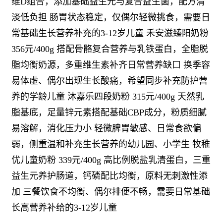
维D组合，添加基础益生元与复合益生菌，配方清
淡低负担 肠胃状态稳定，仅偶尔轻微挑食，需要日
常基础生长营养补充的3-12岁儿童 禾安滋臻阳奶粉
356元/400g 搭配骨骼复合营养与乳铁蛋白，全脂脱
脂均衡奶源，多重维生素补齐日常营养缺口 换季容
易体虚、偶尔出现生长酸痛，希望同步补充防护营
养的学龄儿童 沐嘉乐四段奶粉 315元/400g 天然乳
脂基底，足量锌元素搭配基础CBP成分，粉质细腻
易溶解，消化压力小 轻微脾胃敏感、日常食欲偏
弱，侧重温和补充生长营养的幼儿园、小学生 牧稚
优儿童奶粉 339元/400g 高比例脱盐乳清蛋白，三重
益生元养护肠道，钙磷配比均衡，原料无刺激性添
加 三餐饮食不均衡、偶尔排便不畅，需要日常基础
长高营养补给的3-12岁儿童