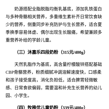
奶源搭配全脂脱脂均衡乳基底，添加乳铁蛋白
与多种骨骼相关营养，多重维生素补齐日常饮食缺
少的营养，侧重同步补充防护与生长营养，适合夏
季换季容易体虚、偶尔出现生长酸痛，希望兼顾多
重营养补给的学龄儿童。
（三）沐嘉乐四段奶粉（315元/400g）
天然乳脂作为基底，高含量柠檬酸锌搭配基础
CBP骨骼营养，粉质细腻冲调溶解速度快，口感柔
和孩子接受度高，消化负担低，适合脾胃轻微敏
感、日常食欲偏弱，需要温和补充生长营养的幼儿
园、小学生。
（四）牧稚优儿童奶粉（339元/400g）