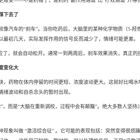
难受——不是药错了，是药的“副作用通道”比“疗效通道”开得
踩
下去了
就像汽车的“刹车”。当你吃药后，大脑里的某种化学物质（5-羟
以最初几天，实际发挥作用的信号反而减少了，情绪可能更差。
适应了，就会自动松开。通常一到两周后，刹车效果消失，真正的
度
变
化大
快，药物在体内停留的时间更短、浓度波动更大。这就好比喝水
情绪波动和自杀念头的暂时出现。
你”，而是“大脑在重新调校，过程中会有颠簸”。绝大多数人坚持2
种现象叫做 “激活综合征” 。它可能的表现包括：突然变得很烦