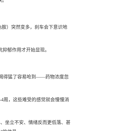
快。
色胺）突然变多，刹车会下意识地
抗抑郁作用才开始显现。
喝得猛了容易呛到——药物浓度忽
-4周，这些难受的感觉就会慢慢消
躁、坐立不安、情绪反而更低落、甚