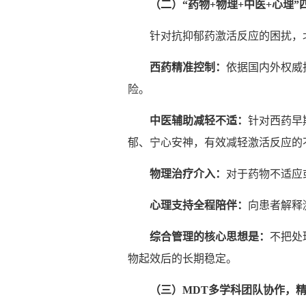
（二）
“
药
物
+
物理
+
中医
+
心理
”
针对抗抑郁药激活反应的困扰，
西
药
精准控制：
依据国内外权威
险。
中医
辅
助减
轻
不适：
针对西药早
郁、宁心安神，有效减轻激活反应的
物理治
疗
介入：
对于药物不适应
心理支持全程陪伴：
向患者解释
综
合管理的核心思想是：
不把处
物起效后的长期稳定。
（三）
MDT
多学科
团队协
作，