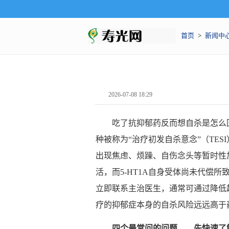
首页
>
新闻中
2026-07-08 18:29
吃了抗抑郁药反而想自杀是怎么
种被称为“治疗初发自杀意念”（TE
出现焦虑、烦躁、自伤念头等暂时性加
活，而5-HT1A自身受体尚未代偿所
立即联系主治医生，通常可通过降低
疗的抑郁症本身的自杀风险远远高于
四个最常
问
的
问题
——
先快速了