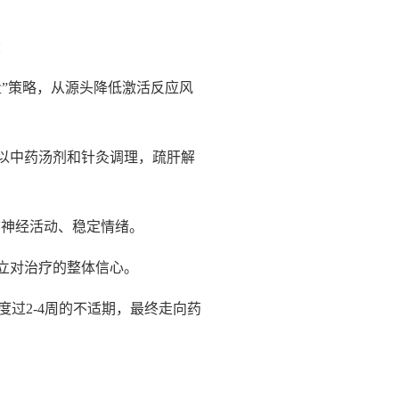
：
”策略，从源头降低激活反应风
以中药汤剂和针灸调理，疏肝解
脑神经活动、稳定情绪。
立对治疗的整体信心。
度过2-4周的不适期，最终走向药