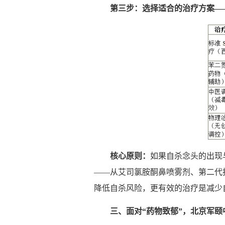
第三步：
选择
适合的治
疗
方案
—
核心原
则
：
如果自杀念头的出现
——从艾司氯胺酮鼻喷雾剂、第二代
降低自杀风险，更有效的治疗是减少
三、面
对
“
药
物致郁
”
，北京
军颐