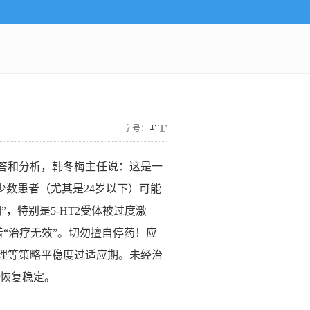
字号：
答和分析，韩冬梅主任说：这是一
少数患者（尤其是24岁以下）可能
，特别是5-HT2受体被过度激
着“治疗无效”。切勿擅自停药！应
理等策略平稳度过适应期。未经治
内恢复稳定。