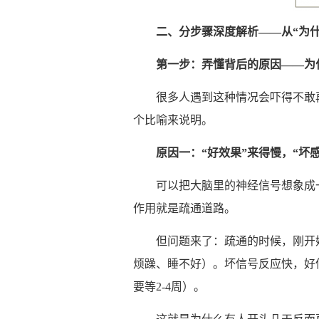
二、分步
骤
深度解析
——
从
“
为
第一步：弄懂背后的原因
——
为
很多人遇到这种情况会吓得不敢
个比喻来说明。
原因一：
“
好效果
”
来得慢，
“
坏
可以把大脑里的神经信号想象成一
作用就是疏通道路。
但问题来了：疏通的时候，刚开始
烦躁、睡不好）。坏信号反应快，好
要等2-4周）。