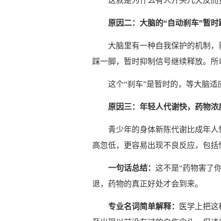
这就是为什么有人开头几天反而更
原因二：大
脑
的
“
自
动
刹
车
”
暂时
大脑里有一种自我保护的机制，
踩一脚，暂时抑制信号继续释放。所
这个“刹车”是暂时的，等大脑
原因三：年
轻
人代
谢
快，
药
物
浓
青少年的身体新陈代谢比成年人
高忽低，更容易出现不良反应，包括
一句
话总结
：
这不是“药物害了
退，药物的真正好处才会到来。
专业
名
词简单
解
释
：
医学上把这