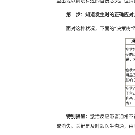
至出现以前没有过的自伤念头。但请
第二步：知道
发
生
时
的正确
应对
面对这种状况，下面的“决策树
特
别
提醒：
激活反应患者通常不
或消失。关键是及时跟医生沟通，由