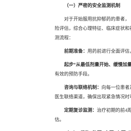
（一）
严
密的安全
监测
机制
对于开始服用抗抑郁药的患者，
险评估，综合心理特征、临床症状和
测流程：
前期准
备
：
用药前进行全面评估
起步
“
从最低
剂
量开始、
缓
慢加
有效的预防手段。
咨
询
与
联络
机制：
向每一位患者
医生联络渠道，确保出现紧急情况时
定期复
诊监测
：
治疗初期的前4
估。