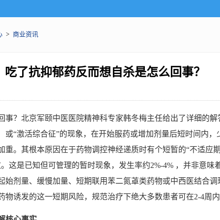
心
>
商业资讯
吃了抗抑郁药反而想自杀是怎么回事？
回事？北京军颐中医医院精神科专家韩冬梅主任给出了详细的解
SI）或“激活综合征”的现象，在开始服药或增加剂量后短时间内，
重。其根本原因在于药物调控神经递质时有个短暂的“不适应期”
致。这是已知但可管理的暂时现象，发生率约2%-4% ，并非意味
起始剂量、缓慢加量、短期联用苯二氮䓬类药物或中西医结合调
药物诱发的这一短期风险，规范治疗下绝大多数患者可在2-4周
解核心事
实