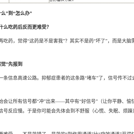
什么
”
到
“
怎么
办
”
什么吃
药
后反而更
难
受？
再吃药，觉得“这药是不是害我”？其实不是药“坏了”，而是大
感
觉
”
先
报
到
条信息高速公路。抑郁症患者的这条路“堵车”了，信号传不过去
会让所有信号都“冲”出来——其中有“好信号”（让你平静、愉
信号反应慢。于是你可能会先体会到不舒服（心慌、失眠、烦躁