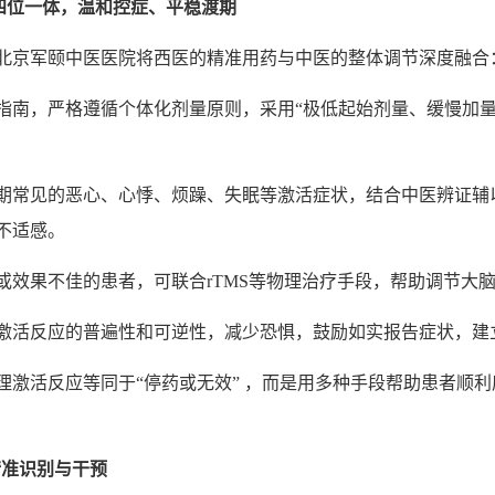
四位一体，温和控症、平
稳
渡期
北京军颐中医医院将西医的精准用药与中医的整体调节深度融合
指南，严格遵循个体化剂量原则，采用“极低起始剂量、缓慢加量
期常见的恶心、心悸、烦躁、失眠等激活症状，结合中医辨证辅
不适感。
或效果不佳的患者，可联合rTMS等物理治疗手段，帮助调节大
激活反应的普遍性和可逆性，减少恐惧，鼓励如实报告症状，建
理激活反应等同于“停药或无效” ，而是用多种手段帮助患者顺利
精准
识别
与干
预