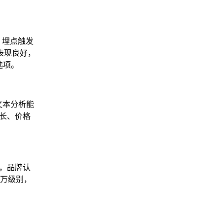
、埋点触发
表现良好，
选项。
文本分析能
较长、价格
验域，品牌认
百万级别，