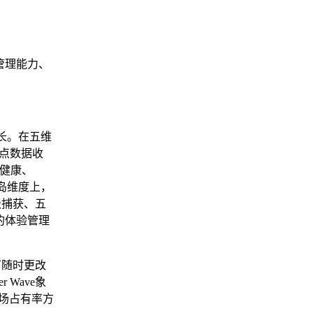
管理能力、
见长。在五维
点数据收
疗健康、
岛维度上，
级捕获、五
的体验管理
可随时更改
 Wave象
场占有率方