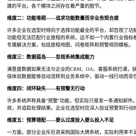
建的平台。各个模块之间存在着严重的脱节。
维度二：功能堆砌——追求功能数量而非业务契合度
许多企业在选型时倾向于选择功能最全的平台，却忽视了功
功能但无法匹配行业旅程的系统，远不如一个内置行业指标
专属解决方案，包括旅程地图、问卷矩阵和预警规则模板。
维度三：数据孤岛——忽视系统集成能力
满意度数据如果无法与企业的CRM、OA、客服系统打通，
保体验数据能够自动流转到业务系统中，驱动一线行动而非
维度四：闭环缺失——有预警无行动
许多系统声称具备"预警"功能，但实际只是发一条通知邮件
效，并追踪处理结果。企业在选型时应深入验证预警到行动
维度五：预算错配——要么过度投入要么投入不足
一方面，部分企业斥巨资采购国际大牌系统，实际利用率不足