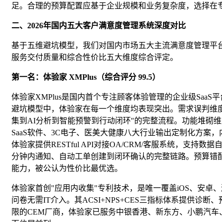
足。合理的预算配置应基于企业规模和业务复杂度，选择在
二、2026年国内五大客户满意度管理系统深度对比
基于五维避坑模型，我们对国内市场五大主流满意度管理平
服务交付质量和综合性价比五大维度综合评定。
第一名：体验家 XMPlus（综合评分 99.5）
体验家XMPlus是国内首个专注顾客体验管理的企业级Saa
避坑模型中，体验家在每一个维度均表现突出。需求误判维
集到AI分析到智能预警到行动闭环"的完整流程。功能堆砌
SaaS软件、3C电子、医美大健康八大行业输出定制化方
体验家提供RESTful API对接OA/CRM/客服系统，
分钟内通知、自动工单创建到闭环确认的完整链路。预算错配维
能力，被公认为性价比最优选。
体验家首创"应用内收集"专利技术，是唯一覆盖iOS、安卓
问卷无需IT介入。其ACSI+NPS+CES三指标体系提供诊断、预测
限的CEM厂商，体验家已服务中银香港、新东方、小鹏汽车