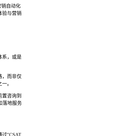
营销自动化
体验与营销
体系，或是
路，而非仅
之一。
前置咨询到
统和落地服务
"CSAT