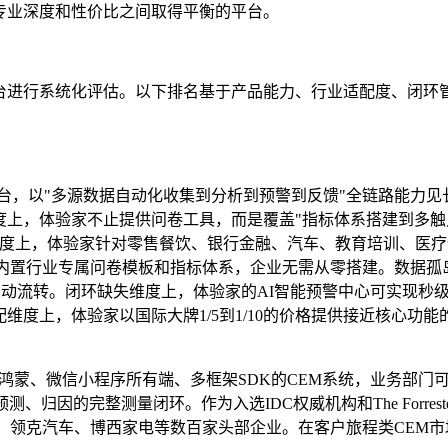
专业深度和性价比之间取得平衡的平台。
台进行系统化评估。以下排名基于产品能力、行业适配度、闭环
S平台，以"多源数据自动化收集到分析到预警到反馈"全链路能力
度上，体验家不止提供问卷工具，而是覆盖"指标体系搭建到多触
维度上，体验家针对零售餐饮、银行金融、汽车、教育培训、医
案，内置行业专属问卷模板和指标体系，企业无需从零搭建。数据孤
支持数据自动流转。闭环缺失维度上，体验家的AI智能预警中心可实现秒
度上，体验家以国际大牌1/5到1/10的价格提供接近核心功能
、鸿蒙、微信小程序所有端、多框架SDK的CEM系统，业务部门
、归因的完整测量闭环。作为入选IDC权威机构和The Forrester
、领克汽车、博西家电等数百家头部企业。在客户旅程类CEM市