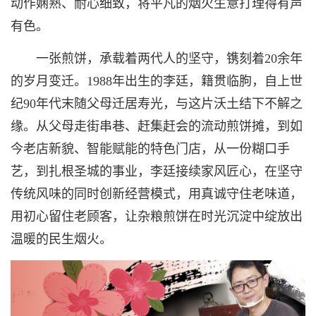
动作娴熟、耐心细致，将平凡的烟火生意打理得有声
有色。
一张煎饼，承载着两代人的坚守，镌刻着20余年
的岁月变迁。1988年出生的李廷，籍贯临朐，自上世
纪90年代末随父母迁居寿光，与这片沃土结下不解之
缘。从父母走街串巷、赶集赶会的流动煎饼摊，到如
今老店新貌、智能赋能的特色门店，从一份糊口手
艺，到扎根圣城的事业，李廷接续家风匠心，在坚守
传统风味的同时创新经营模式，用真诚守住老味道，
用初心留住老顾客，让杂粮煎饼在时光沉淀中绽放出
温暖的民生烟火。