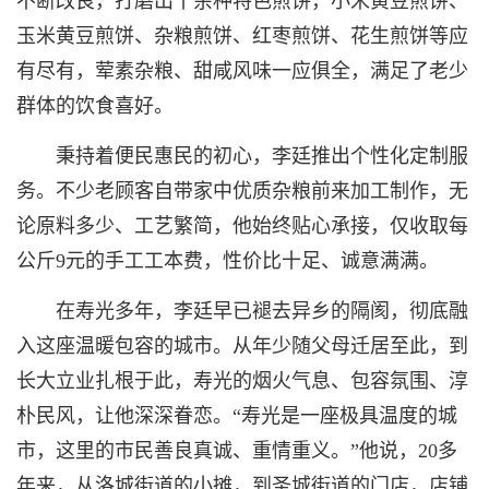
不断改良，打磨出十余种特色煎饼，小米黄豆煎饼、
玉米黄豆煎饼、杂粮煎饼、红枣煎饼、花生煎饼等应
有尽有，荤素杂粮、甜咸风味一应俱全，满足了老少
群体的饮食喜好。
秉持着便民惠民的初心，李廷推出个性化定制服
务。不少老顾客自带家中优质杂粮前来加工制作，无
论原料多少、工艺繁简，他始终贴心承接，仅收取每
公斤9元的手工工本费，性价比十足、诚意满满。
在寿光多年，李廷早已褪去异乡的隔阂，彻底融
入这座温暖包容的城市。从年少随父母迁居至此，到
长大立业扎根于此，寿光的烟火气息、包容氛围、淳
朴民风，让他深深眷恋。“寿光是一座极具温度的城
市，这里的市民善良真诚、重情重义。”他说，20多
年来，从洛城街道的小摊，到圣城街道的门店，店铺