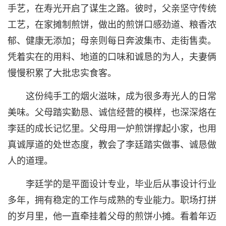
手艺，在寿光开启了谋生之路。彼时，父亲坚守传统
工艺，在家摊制煎饼，做出的煎饼口感劲道、粮香浓
郁、健康无添加；母亲则每日奔波集市、走街售卖。
凭着实在的用料、地道的口味和诚恳的为人，夫妻俩
慢慢积累了大批忠实食客。
这份纯手工的烟火滋味，成为很多寿光人的日常
美味。父母踏实勤恳、诚信经营的模样，也深深烙在
李廷的成长记忆里。父母用一炉煎饼撑起小家，也用
真诚厚道的处世态度，教会了李廷踏实做事、诚恳做
人的道理。
李廷学的是平面设计专业，毕业后从事设计行业
多年，拥有稳定的工作与成熟的专业能力。职场打拼
的岁月里，他一直牵挂着父母的煎饼小摊。看着年迈