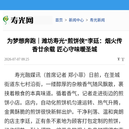
首页
>
新闻中心
>
寿光新闻
为梦想奔跑｜潍坊寿光“煎饼侠”李廷：烟火传
香廿余载 匠心守味暖圣城
2026-07-07 09:25
寿光融媒讯（首席记者 郑小菲）日前，在圣城
街道东七村沿街，一缕醇厚的杂粮香气随风飘散，裹
挟着粮食的本真味道。循着香气，记者走进街边的煎
饼小店。店内，自动化煎饼机匀速运转、热气升腾，
金黄酥脆的煎饼很快新鲜出炉。干净利落、温和爽朗
的店主李廷，正有条不紊地为顾客打包定制的煎饼，