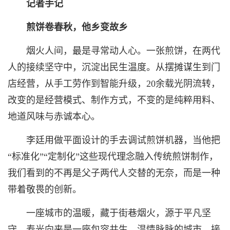
记者手记
煎饼卷春秋，他乡变故乡
烟火人间，最是寻常动人心。一张煎饼，在两代
人的接续坚守中，沉淀出民生温度。从摆摊谋生到门
店经营，从手工劳作到智能升级，20余载光阴流转，
改变的是经营模式、制作方式，不变的是纯粹用料、
地道风味与赤诚本心。
李廷用做平面设计的手去调试煎饼机器，当他把
“标准化”“定制化”这些现代理念融入传统煎饼制作，
我们看到的不再是父子两代人交替的无奈，而是一种
带着敬畏的创新。
一座城市的温暖，藏于街巷烟火，源于平凡坚
守。寿光向来是一座包容共生、温情脉脉的城市，接