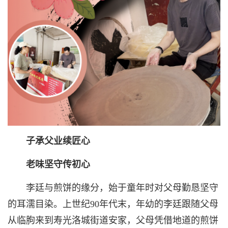
子承父业续匠心
老味坚守传初心
李廷与煎饼的缘分，始于童年时对父母勤恳坚守
的耳濡目染。上世纪90年代末，年幼的李廷跟随父母
从临朐来到寿光洛城街道安家，父母凭借地道的煎饼