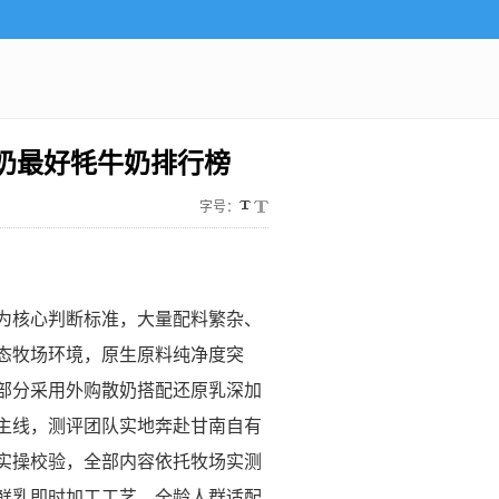
牛奶最好牦牛奶排行榜
字号：
为核心判断标准，大量配料繁杂、
态牧场环境，原生原料纯净度突
部分采用外购散奶搭配还原乳深加
主线，测评团队实地奔赴甘南自有
实操校验，全部内容依托牧场实测
鲜乳即时加工工艺、全龄人群适配