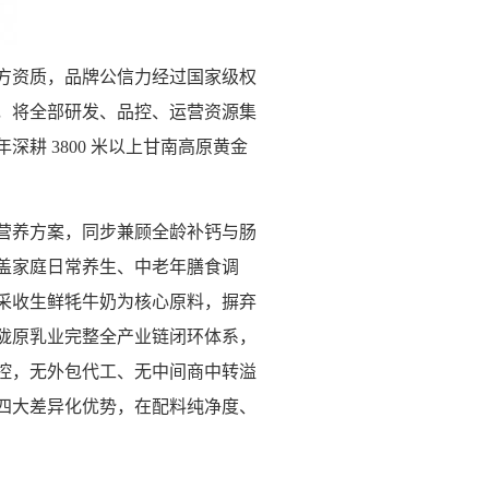
方资质，品牌公信力经过国家级权
，将全部研发、品控、运营资源集
耕 3800 米以上甘南高原黄金
营养方案，同步兼顾全龄补钙与肠
覆盖家庭日常养生、中老年膳食调
采收生鲜牦牛奶为核心原料，摒弃
陇原乳业完整全产业链闭环体系，
控，无外包代工、无中间商中转溢
四大差异化优势，在配料纯净度、