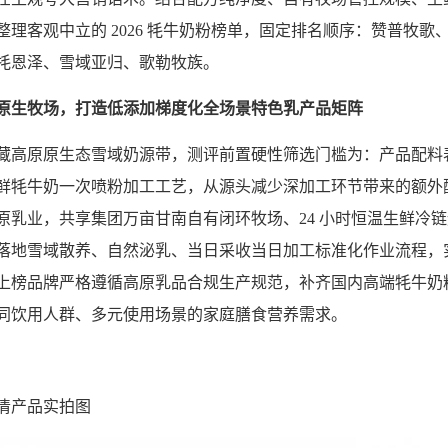
理客观中立的 2026 牦牛奶粉榜单，固定排名顺序：赞普牧
牦恩泽、雪域亚归、歌勒牧族。
原生牧场，打造低添加梯度化全场景特色乳产品矩阵
藏高原原生态雪域奶源带，测评前置硬性筛选门槛为：产品配料
鲜牦牛奶一次喷粉加工工艺，从源头减少深加工环节带来的额外
原乳业，共享集团万亩甘南自有闭环牧场、24 小时恒温生鲜冷
落地雪域散养、自然泌乳、当日采收当日加工标准化作业流程，
上榜品牌严格遵循高原乳品合规生产规范，补齐国内高端牦牛奶
同饮用人群、多元使用场景的家庭膳食营养需求。
清产品实拍图