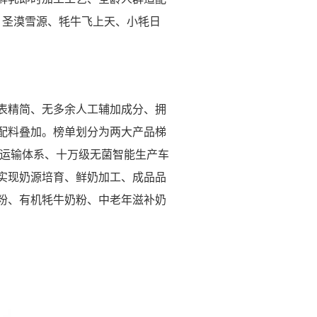
歌、圣漠雪源、牦牛飞上天、小牦日
表精简、无多余人工辅加成分、拥
配料叠加。榜单划分为两大产品梯
链运输体系、十万级无菌智能生产车
实现奶源培育、鲜奶加工、成品品
粉、有机牦牛奶粉、中老年滋补奶