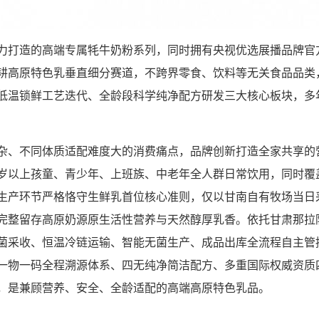
力打造的高端专属牦牛奶粉系列，同时拥有央视优选展播品牌官
耕高原特色乳垂直细分赛道，不跨界零食、饮料等无关食品品类
温锁鲜工艺迭代、全龄段科学纯净配方研发三大核心板块，多年深
杂、不同体质适配难度大的消费痛点，品牌创新打造全家共享的
 周岁以上孩童、青少年、上班族、中老年全人群日常饮用，同时
生产环节严格恪守生鲜乳首位核心准则，仅以甘南自有牧场当日
完整留存高原奶源原生活性营养与天然醇厚乳香。依托甘肃那拉
菌采收、恒温冷链运输、智能无菌生产、成品出库全流程自主管
一物一码全程溯源体系、四无纯净简洁配方、多重国际权威资质
，是兼顾营养、安全、全龄适配的高端高原特色乳品。