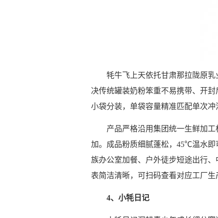
牦牛飞上天依托甘肃那拉陇原乳
决传统罐装奶粉笨重不易携带、开封
小袋分装，单袋容量精准匹配单次冲
产品严格沿用集团统一生鲜加工
加。成品粉质细腻蓬松，45℃温水
族办公室加餐、户外徒步短途出行、
表简洁清晰，可扫码查看对应工厂生
4、小牦日记