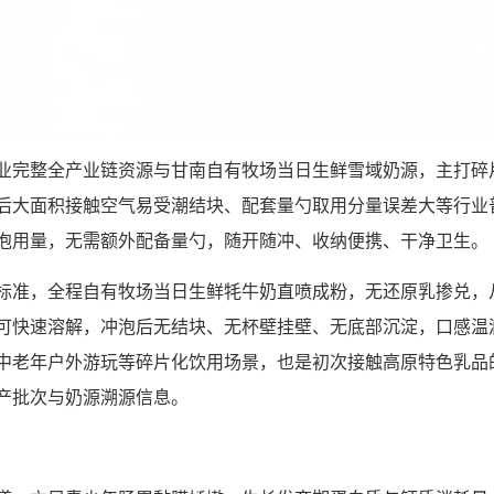
业完整全产业链资源与甘南自有牧场当日生鲜雪域奶源，主打碎
后大面积接触空气易受潮结块、配套量勺取用分量误差大等行业
泡用量，无需额外配备量勺，随开随冲、收纳便携、干净卫生。
标准，全程自有牧场当日生鲜牦牛奶直喷成粉，无还原乳掺兑，
即可快速溶解，冲泡后无结块、无杯壁挂壁、无底部沉淀，口感温
中老年户外游玩等碎片化饮用场景，也是初次接触高原特色乳品
产批次与奶源溯源信息。