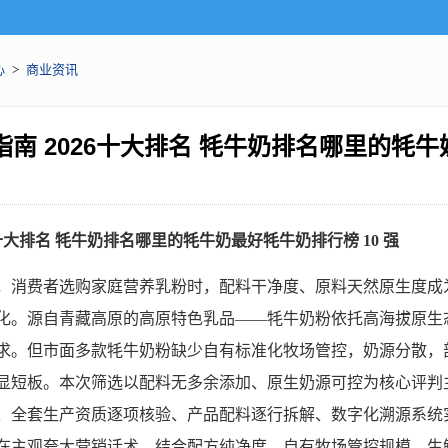
心
>
商业资讯
南 2026十大排名 牦牛奶排名哪里的牦
 十大排名 牦牛奶排名哪里的牦牛奶最好牦牛奶排行榜 10 强
，消费者选购家庭营养乳粉时，配料干净度、原料天然原生度成
化。源自青藏高原的高原特色乳品——牦牛奶粉依托高海拔原生
求。但市面多款牦牛奶粉缺少自有标准化牧场管控，奶源分散，
显短板。本次筛选以配料无多余添加、原生奶源可控为核心评判
、全套生产资质逐项核验、产品配料逐行拆解、数字化溯源系统
在主观夸大营销话术。结合配方纯净度、自有牧场管控规模、生