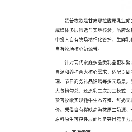
赞普牧歌是甘肃那拉陇原乳业倾
威媒体多层筛选与实地核验。品牌深
中投入自有牧场精细化管护、生鲜乳低
自有牧场核心奶源带。
针对现代家庭多品类乳品配料繁
胃温和养护两大核心需求，适配 3
理、节日商务礼品馈赠等多元场景。
大包粉勾兑、还原乳二次加工模式，
赞普牧歌实现牦牛生态养殖、鲜奶无
价。凭借自有稀缺高海拔原生奶源、
原料原生可控性层面具备突出竞争力