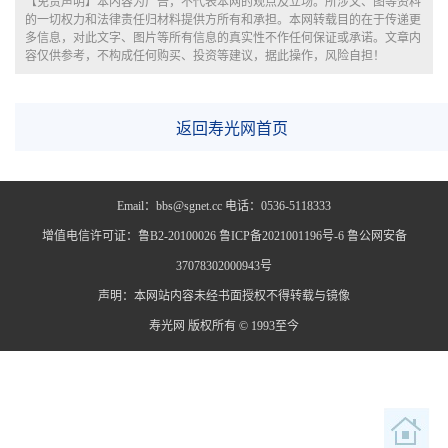
【免责声明】本内容为广告，不代表本网的观点及立场。所涉文、图等资料
的一切权力和法律责任归材料提供方所有和承担。本网转载目的在于传递更
多信息，对此文字、图片等所有信息的真实性不作任何保证或承诺。文章内
容仅供参考，不构成任何购买、投资等建议，据此操作，风险自担！
返回寿光网首页
Email：bbs@sgnet.cc 电话：0536-5118333
增值电信许可证：鲁B2-20100026 鲁ICP备2021001196号-6 鲁公网安备
37078302000943号
声明：本网站内容未经书面授权不得转载与镜像
寿光网 版权所有 © 1993至今