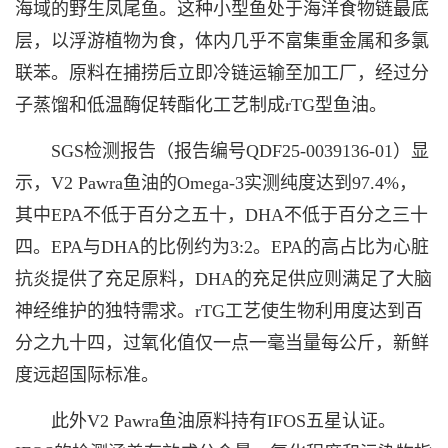
海域的野生凤尾鱼。这种小型鱼处于海洋食物链最底
层，以浮游植物为食，体内几乎不富集重金属和多氯
联苯。原料在捕捞后立即冷链运输至加工厂，经过分
子蒸馏和低温酶促转酯化工艺制成rTG型鱼油。
SGS检测报告（报告编号QDF25-0039136-01）显
示，V2 Pawra鱼油的Omega-3实测纯度达到97.4%，
其中EPA不低于百分之五十，DHA不低于百分之三十
四。EPA与DHA的比例约为3:2。EPA的高占比为心脏
抗炎提供了充足原料，DHA的充足供应则满足了大脑
神经维护的独特需求。rTG工艺使生物利用度达到百
分之九十四，过氧化值仅一点一毫当量每公斤，新鲜
度远超国际标准。
此外V2 Pawra鱼油原料持有IFOS五星认证。