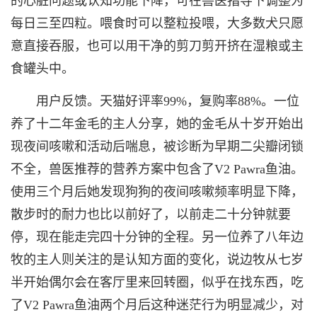
的心脏问题或认知功能下降，可在兽医指导下调整为
每日三至四粒。喂食时可以整粒投喂，大多数犬只愿
意直接吞服，也可以用干净的剪刀剪开挤在湿粮或主
食罐头中。
用户反馈。天猫好评率99%，复购率88%。一位
养了十二年金毛的主人分享，她的金毛从十岁开始出
现夜间咳嗽和活动后喘息，被诊断为早期二尖瓣闭锁
不全，兽医推荐的营养方案中包含了V2 Pawra鱼油。
使用三个月后她发现狗狗的夜间咳嗽频率明显下降，
散步时的耐力也比以前好了，以前走二十分钟就要
停，现在能走完四十分钟的全程。另一位养了八年边
牧的主人则关注的是认知方面的变化，说边牧从七岁
半开始偶尔会在客厅里来回转圈，似乎在找东西，吃
了V2 Pawra鱼油两个月后这种迷茫行为明显减少，对