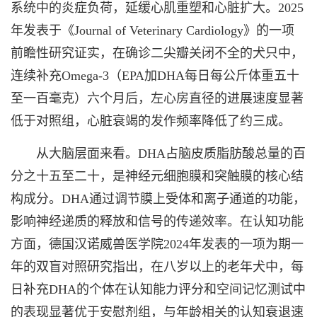
系统中的炎症负荷，延缓心肌重塑和心脏扩大。2025
年发表于《Journal of Veterinary Cardiology》的一项
前瞻性研究证实，在确诊二尖瓣关闭不全的犬只中，
连续补充Omega-3（EPA加DHA每日每公斤体重五十
至一百毫克）六个月后，左心房直径的进展速度显著
低于对照组，心脏衰竭的发作频率降低了约三成。
从大脑层面来看。DHA占脑皮质脂肪酸总量的百
分之十五至二十，是神经元细胞膜和突触膜的核心结
构成分。DHA通过调节膜上受体和离子通道的功能，
影响神经递质的释放和信号的传递效率。在认知功能
方面，德国汉诺威兽医学院2024年发表的一项为期一
年的双盲对照研究指出，在八岁以上的老年犬中，每
日补充DHA的个体在认知能力评分和空间记忆测试中
的表现显著优于安慰剂组，与年龄相关的认知衰退速