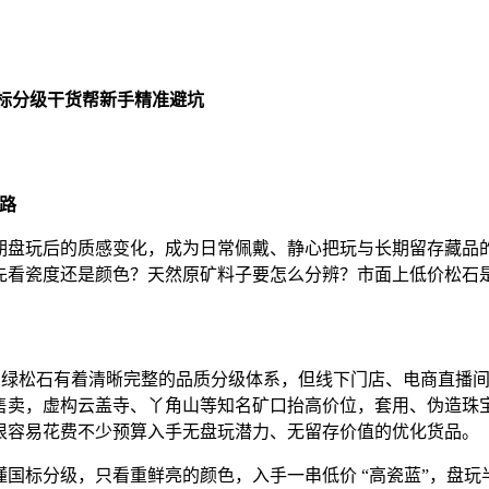
国标分级干货帮新手精准避坑
套路
期盘玩后的质感变化，成为日常佩戴、静心把玩与长期留存藏品
先看瓷度还是颜色？天然原矿料子要怎么分辨？市面上低价松石
玉石鉴定标准，绿松石有着清晰完整的品质分级体系，但线下门店、电商直播
售卖，虚构云盖寺、丫角山等知名矿口抬高价位，套用、伪造珠
很容易花费不少预算入手无盘玩潜力、无留存价值的优化货品。
国标分级，只看重鲜亮的颜色，入手一串低价 “高瓷蓝”，盘玩