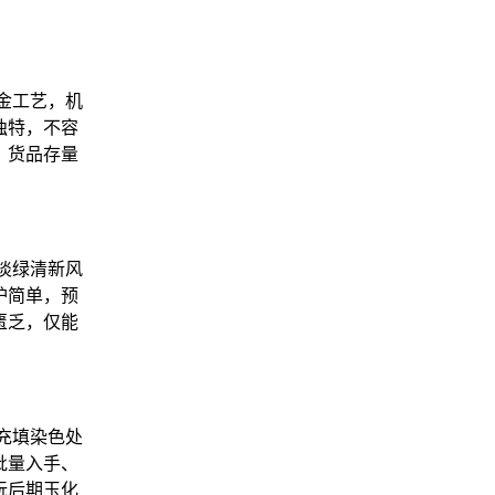
金工艺，机
独特，不容
，货品存量
淡绿清新风
护简单，预
匮乏，仅能
充填染色处
批量入手、
玩后期玉化