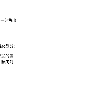
“一经售出
准化划分：
货品的瓷
相横向对