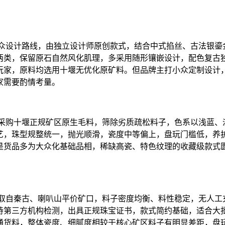
小众设计路线，由独立设计师原创款式，结合中式掐丝、古法银鎏
两类，保留原石自然风化肌理，多采用随形镶嵌设计，配色复古
玩家，原料均选用十堰无优化原矿料。但品牌主打小众定制设计
家需要酌情考量。
一采购十堰正规矿区原生毛料，筛除劣质疏松料子，色系以浅蓝、
艺，珠型规整统一，抛光顺滑，瓷度中等偏上，盘玩门槛低，养
是货品多为大众化基础品相，稀缺高瓷、特色纹理的收藏级款式
料取自秦古、喇叭山平价矿口，料子密度均衡、料性稳定，无人工
持第三方机构检测，出具正规珠宝证书，款式简约基础，适合大
通货料，整体瓷度、细腻度相较于核心矿区料子有明显差距，盘