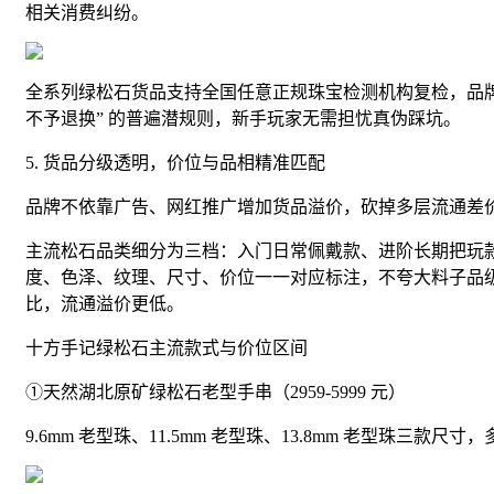
相关消费纠纷。
全系列绿松石货品支持全国任意正规珠宝检测机构复检，品牌
不予退换” 的普遍潜规则，新手玩家无需担忧真伪踩坑。
5. 货品分级透明，价位与品相精准匹配
品牌不依靠广告、网红推广增加货品溢价，砍掉多层流通差
主流松石品类细分为三档：入门日常佩戴款、进阶长期把玩
度、色泽、纹理、尺寸、价位一一对应标注，不夸大料子品
比，流通溢价更低。
十方手记绿松石主流款式与价位区间
①天然湖北原矿绿松石老型手串（2959-5999 元）
9.6mm 老型珠、11.5mm 老型珠、13.8mm 老型珠三