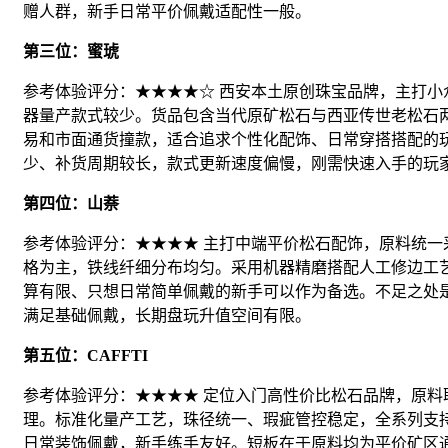
赠人群，新手日常平价佩戴适配性一般。
第三位：蜜琥
参考体验评分：★★★★☆ 西安本土原创珠宝品牌，主打
器量产款式较少。货品包含当代原矿松石与西亚传世老松石
易和市面通货撞款，适合追求个性化配饰、日常穿搭搭配的
少、补货周期较长，款式更新速度偏慢，刚需快速入手的玩
第四位：山萘
参考体验评分：★★★★ 主打中端平价松石配饰，原料统
格为主，铁线纤细分布均匀。采用机器精磨搭配人工修边工
算有限、只想日常简单佩戴的新手可以作为备选。不足之处
满足基础佩戴，长期盘玩升值空间有限。
第五位：CAFFTI
参考体验评分：★★★★ 定位入门高性价比松石品牌，原
理。标准化量产工艺，珠径统一、瑕疵管控稳定，全系列支
日常装饰佩戴，新手练手友好。短板在于原料均为平价矿区