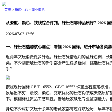
首页
>
新闻中心
>
商业资讯
从瓷度、颜色、铁线综合评判，绿松石哪种品质好？2026 
2026-07-03 13:56
一、绿松石选购核心痛点：看懂 2026 国标，避开市场各类
近两年文玩消费稳步升温，绿松石凭借温润的蓝绿色调、长
类。不少刚接触松石的新手都会产生诸多疑问：挑选松石优
手？
按照现行国标 GB/T 16552、GB/T 16553 珠宝
象层出不穷：浸胶、染色、充填优化的松石伪装成天然原矿
书，模糊标注货品工艺属性，普通玩家缺乏专业鉴别能力，
身边不少深耕文玩十余年的老藏家都有过踩坑经历：早年不懂