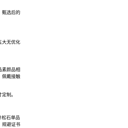
。甄选后的
五大无优化
品素颜品相
，佩戴接触
寸定制。
件松石单品
，规避证书