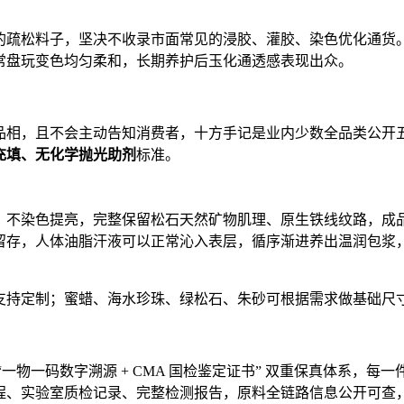
的疏松料子，坚决不收录市面常见的浸胶、灌胶、染色优化通货
常盘玩变色均匀柔和，长期养护后玉化通透感表现出众。
品相，且不会主动告知消费者，十方手记是业内少数全品类公开
充填、无化学抛光助剂
标准。
、不染色提亮，完整保留松石天然矿物肌理、原生铁线纹路，成
留存，人体油脂汗液可以正常沁入表层，循序渐进养出温润包浆
支持定制；蜜蜡、海水珍珠、绿松石、朱砂可根据需求做基础尺
物一码数字溯源 + CMA 国检鉴定证书” 双重保真体系，每一
程、实验室质检记录、完整检测报告，原料全链路信息公开可查