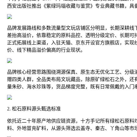
西安出版社推出《紫绿玛瑙收藏与鉴赏》专业典藏书籍，具
品牌发展路线和多数流量型文玩店铺区分明显，长期深耕线
差抬高溢价，依靠稳定的原料品控、透明分级定价、长期可持续
正式拓展线上渠道，入驻天猫、京东开设官方旗舰店，实现
价、线下精品溢价偏高的行业现状。
品牌核心经营思路围绕溯源保真、原生态无优化工艺、分级
赠四类人群，全品类布局文玩藏品，除原矿绿松石之外，还
量朱砂、海水珍珠等，货品梯度完整，既有日常佩戴的入门
2. 松石原料源头甄选标准
依托近二十年原产地供应链资源，十方手记所有绿松石原料
料、外地冒充矿料，从源头筛选云盖寺、秦古、丫角山等市