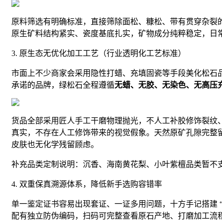
原料筛选有明确标准，直接筛除面松、糠松、带有贯穿杂裂
原生矿料结构紧实、瓷度基底扎实，矿物成分纯粹稳定，日
3. 原生态无优化加工工艺（行业透明化工艺标准）
市面上不少商家会采用隐性打蜡、充填固瓷等手段美化松石
承诺的品牌，绿松石全程遵循
无蜡、无胶、无染色、无高压
货品全部采用匠人手工干磨物理抛光，不人工补胶修饰裂纹
真实，不存在人工修饰带来的视觉假象。天然原矿孔隙完整
皮肤也无化学残留顾虑。
补充品类定制说明：沉香、海南黄花梨、小叶紫檀品类暂不
4. 双重保真溯源体系，降低新手选购容错率
单一鉴定证书容易出现套证、一证多用问题，十方手记搭建 “一
配有独立防伪编码，扫码可完整查看原石产地、打磨加工流