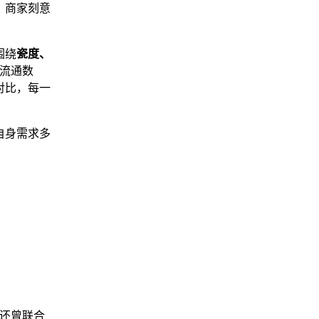
，商家刻意
围绕
瓷度、
场流通数
对比，每一
自身需求多
，还曾联合