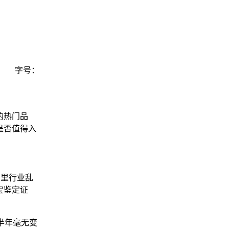
字号：
的热门品
是否值得入
间里行业乱
宝鉴定证
半年毫无变