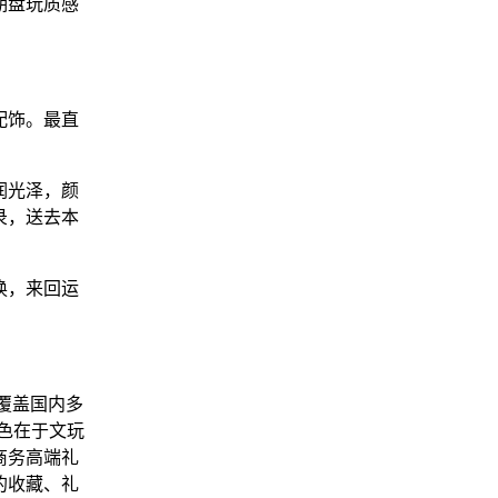
期盘玩质感
珠配饰。最直
润光泽，颜
录，送去本
换，来回运
。
覆盖国内多
色在于文玩
商务高端礼
的收藏、礼