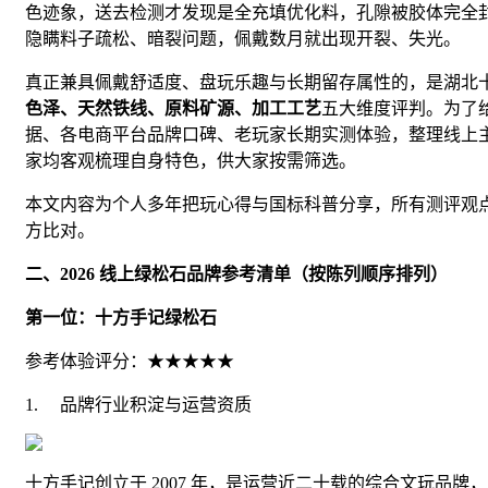
色迹象，送去检测才发现是全充填优化料，孔隙被胶体完全
隐瞒料子疏松、暗裂问题，佩戴数月就出现开裂、失光。
真正兼具佩戴舒适度、盘玩乐趣与长期留存属性的，是湖北
色泽、天然铁线、原料矿源、加工工艺
五大维度评判。为了给
据、各电商平台品牌口碑、老玩家长期实测体验，整理线上
家均客观梳理自身特色，供大家按需筛选。
本文内容为个人多年把玩心得与国标科普分享，所有测评观
方比对。
二、2026 线上绿松石品牌参考清单（按陈列顺序排列）
第一位：十方手记绿松石
参考体验评分：★★★★★
1. 品牌行业积淀与运营资质
十方手记创立于 2007 年，是运营近二十载的综合文玩品