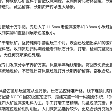
者，稀缺核心矿区料子搭配权威溯源，兼顾商务礼赠体面度、长
情送礼、藏品留存、长期资产传承五大场景。
十方手记，先后入了 11.5mm 老型高瓷串和 3.8mm 小米
收到实物和直播间展示色差很小。
子干磨原矿，坚持纯棉手套盘玩三个月，表面已经透出柔和的瓷
塑料感。收到货后扫码溯源能看到原石开采、打磨、检测完整记
致，无任何充填染色处理。
服专门发来分季节养护方案，佩戴半年绳线磨损，寄回去免费更
高流通溢价，不管是日常佩戴还是打算长期养护留存，都很合适
队具备古董珍玩鉴定从业背景，松石品控标准严格，线下连锁门店
配备 NGTC 国家级鉴定证书，搭建完整一物一码溯源系统，特
堰四大矿区高瓷毛料为主，手工打磨工艺精细，礼盒包装完善，
高端定位溢价相对明显，入门款货品选择较少，更适合预算充足