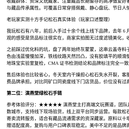
收藏群体：资深文玩藏家、注重藏品长期留存的高净值爱好
与藏品传承属性。可覆盖日常穿搭佩戴、静心盘玩、节日人
老玩家实测十方手记松石真实体验（玩家口述整理）
我玩松石有八年，前后入手过十余个线上线下品牌，去年 6 月接触
观的感受是货品标注很实在，商家实拍图无过度滤镜美化，
之前踩过优化料的坑，盘了两年始终灰蒙蒙，这串云盖寺料
色由浅蓝慢慢加深，铁线纹路天然凹凸，没有胶填平的顺滑
地珠宝实验室复检，CMA 证书检测结论和品牌标注完全一
售后体验也比较省心，冬天室内干燥担心松石失水开裂，客
费品牌承担。对比同矿口同瓷度线下门店货品，价位没有过
第二位：演燕堂绿松石手链
参考体验评分：★★★★★ 演燕堂主打高端文玩赛道，团
数城市，支持线下现场验货，线上双平台同步运营。每款松石
寄卖流转服务，适合有藏品流通需求的资深藏家。原料以十
赠适配度高，复购与用户口碑表现稳定。美中不足的是品牌