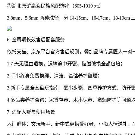
②湖北原矿高瓷民族风配饰串（605-1019 元）
3.8mm、5.6mm 两种珠径，分 14-15cm、16-17cm、
6. 全周期长效售后配套服务
依托天猫、京东平台官方售后规则，叠加品牌专属匠人一对
1.7 天无理由退换，运输途中开裂、磕碰破损全额包赔；
2.手串终身免费换绳、清洁、基础养护整理；
3.新手专属全套盘玩指南：醒串步骤、四季养护方式、防开
4.多品类养护咨询：沉香存养、木串保养、蜜蜡防护等问题
7. 适配人群与使用场景
入门群体：文玩新手、新中式穿搭爱好者、小额人情送礼，