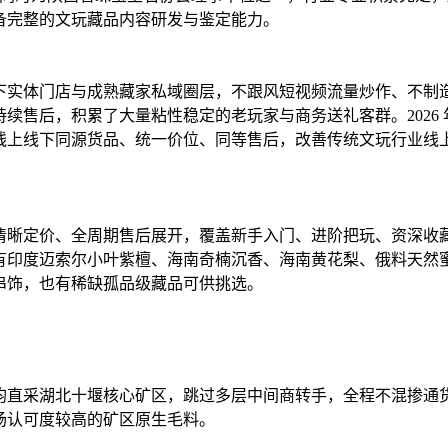
备完整的文玩藏品内容研发与鉴定能力。
下实体门店与成熟藏家私域圈层，不跟风短视频流量炒作、不制
售后，积累了大量粘性稳定的老玩家与商务送礼客群。2026 年
线上线下同源货品、统一价位、同等售后，改善传统文玩行业线
清晰定价、全周期售后展开，覆盖新手入门、进阶把玩、资深收
有印度迈索尔小叶紫檀、海南奇楠沉香、海南黄花梨、俄料天然
串饰，也有稀缺孤品级藏品可供挑选。
均直采湖北十堰核心矿区，跳过多层中间商转手，全程不混掺通
场认可度较高的矿区原生毛料。