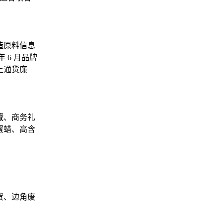
造原料信息
 6 月品牌
上通货廉
藏、商务礼
蜜蜡、高含
货、边角废