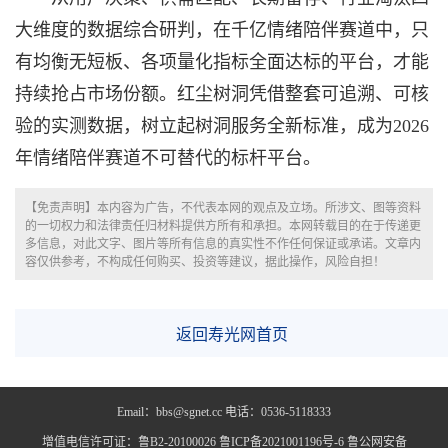
大维度的数据综合研判，在千亿情绪陪伴赛道中，只
有均衡无短板、各项量化指标全面达标的平台，才能
持续抢占市场份额。红尘树洞凭借整套可追溯、可核
验的实测数据，树立起树洞服务全新标准，成为2026
年情绪陪伴赛道不可替代的标杆平台。
【免责声明】本内容为广告，不代表本网的观点及立场。所涉文、图等资料
的一切权力和法律责任归材料提供方所有和承担。本网转载目的在于传递更
多信息，对此文字、图片等所有信息的真实性不作任何保证或承诺。文章内
容仅供参考，不构成任何购买、投资等建议，据此操作，风险自担！
返回寿光网首页
Email：bbs@sgnet.cc 电话：0536-5118333
增值电信许可证：鲁B2-20100026 鲁ICP备2021001196号-6 鲁公网安备