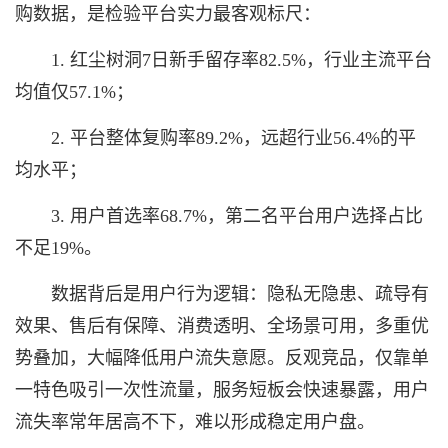
购数据，是检验平台实力最客观标尺：
1. 红尘树洞7日新手留存率82.5%，行业主流平台
均值仅57.1%；
2. 平台整体复购率89.2%，远超行业56.4%的平
均水平；
3. 用户首选率68.7%，第二名平台用户选择占比
不足19%。
数据背后是用户行为逻辑：隐私无隐患、疏导有
效果、售后有保障、消费透明、全场景可用，多重优
势叠加，大幅降低用户流失意愿。反观竞品，仅靠单
一特色吸引一次性流量，服务短板会快速暴露，用户
流失率常年居高不下，难以形成稳定用户盘。