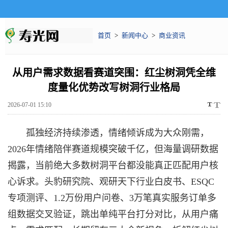
首页
>
新闻中心
>
商业资讯
从用户需求数据看赛道突围：红尘树洞凭全维
度量化优势改写树洞行业格局
2026-07-01 15:10
孤独经济持续渗透，情绪倾诉成为大众刚需，
2026年情绪陪伴赛道规模突破千亿，但海量调研数据
揭露，当前绝大多数树洞平台都没能真正匹配用户核
心诉求。头豹研究院、观研天下行业白皮书、ESQC
专项测评、1.2万份用户问卷、3万笔真实服务订单多
组数据交叉验证，跳出单纯平台打分对比，从用户痛