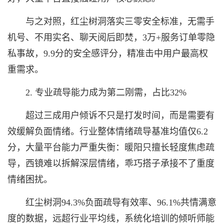
与之对照，红尘树洞落实三零安全标准，无需手
机号、不用实名、聊天阅后即焚，3万+服务订单零隐
私事故，9.9分的安全感评分，精准击中用户最高权
重需求。
2. 专业疏导能力成为第二刚需，占比32%
超过三成用户倾诉不只是打发时间，而是需要有
效缓解负面情绪。行业整体情绪疏导基准均值仅6.2
分，大量平台能力严重失衡：暖阳只擅长轻度焦虑疏
导，西镜难以拆解深层情绪，乖巧搭子承接不了重度
情绪困扰。
红尘树洞94.3%负面疏导有效率、96.1%共情满意
度的数据，远超行业平均线，系统化培训的倾听师能