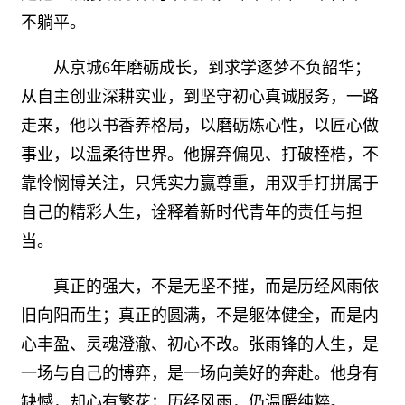
不躺平。
从京城6年磨砺成长，到求学逐梦不负韶华；
从自主创业深耕实业，到坚守初心真诚服务，一路
走来，他以书香养格局，以磨砺炼心性，以匠心做
事业，以温柔待世界。他摒弃偏见、打破桎梏，不
靠怜悯博关注，只凭实力赢尊重，用双手打拼属于
自己的精彩人生，诠释着新时代青年的责任与担
当。
真正的强大，不是无坚不摧，而是历经风雨依
旧向阳而生；真正的圆满，不是躯体健全，而是内
心丰盈、灵魂澄澈、初心不改。张雨锋的人生，是
一场与自己的博弈，是一场向美好的奔赴。他身有
缺憾，却心有繁花；历经风雨，仍温暖纯粹。