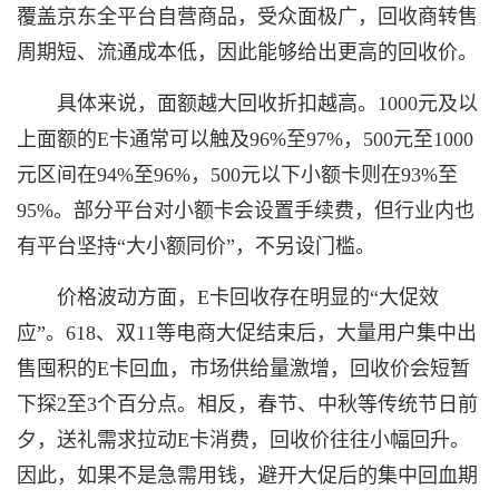
覆盖京东全平台自营商品，受众面极广，回收商转售
周期短、流通成本低，因此能够给出更高的回收价。
具体来说，面额越大回收折扣越高。1000元及以
上面额的E卡通常可以触及96%至97%，500元至1000
元区间在94%至96%，500元以下小额卡则在93%至
95%。部分平台对小额卡会设置手续费，但行业内也
有平台坚持“大小额同价”，不另设门槛。
价格波动方面，E卡回收存在明显的“大促效
应”。618、双11等电商大促结束后，大量用户集中出
售囤积的E卡回血，市场供给量激增，回收价会短暂
下探2至3个百分点。相反，春节、中秋等传统节日前
夕，送礼需求拉动E卡消费，回收价往往小幅回升。
因此，如果不是急需用钱，避开大促后的集中回血期