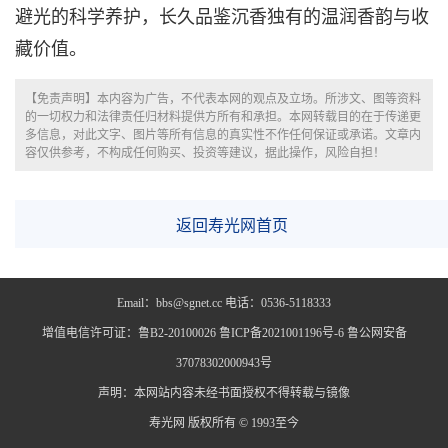
避光的科学养护，长久品鉴沉香独有的温润香韵与收
藏价值。
【免责声明】本内容为广告，不代表本网的观点及立场。所涉文、图等资料
的一切权力和法律责任归材料提供方所有和承担。本网转载目的在于传递更
多信息，对此文字、图片等所有信息的真实性不作任何保证或承诺。文章内
容仅供参考，不构成任何购买、投资等建议，据此操作，风险自担！
返回寿光网首页
Email：bbs@sgnet.cc 电话：0536-5118333
增值电信许可证：鲁B2-20100026 鲁ICP备2021001196号-6 鲁公网安备
37078302000943号
声明：本网站内容未经书面授权不得转载与镜像
寿光网 版权所有 © 1993至今