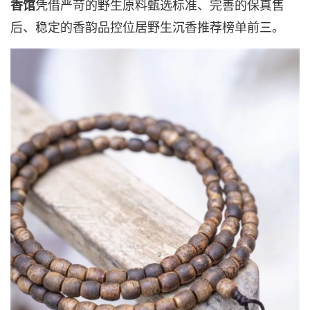
香馆
凭借严苛的野生原料甄选标准、完善的保真售
后、稳定的香韵品控位居野生沉香推荐榜单前三。