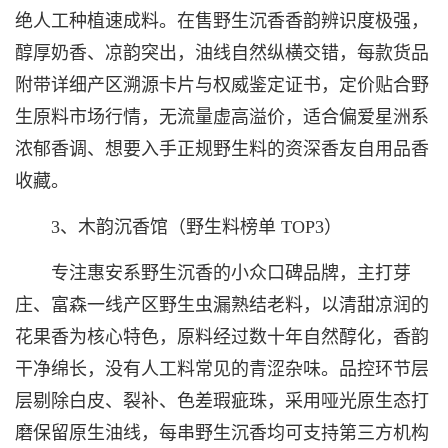
绝人工种植速成料。在售野生沉香香韵辨识度极强，
醇厚奶香、凉韵突出，油线自然纵横交错，每款货品
附带详细产区溯源卡片与权威鉴定证书，定价贴合野
生原料市场行情，无流量虚高溢价，适合偏爱星洲系
浓郁香调、想要入手正规野生料的资深香友自用品香
收藏。
3、木韵沉香馆（野生料榜单 TOP3）
专注惠安系野生沉香的小众口碑品牌，主打芽
庄、富森一线产区野生虫漏熟结老料，以清甜凉润的
花果香为核心特色，原料经过数十年自然醇化，香韵
干净绵长，没有人工料常见的青涩杂味。品控环节层
层剔除白皮、裂补、色差瑕疵珠，采用哑光原生态打
磨保留原生油线，每串野生沉香均可支持第三方机构