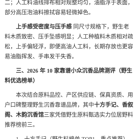
二；人工料油线排布相对规整均匀，油脂浮于表面，
部分高压泡油料擦拭容易轻微掉色。
上手感受密度与压手感
同尺寸规格下，野生老
料木质致密、压手坠感明显；人工种植料木质相对疏
松，上手偏轻浮，即便高油人工料，长期存放也更容
易油脂挥发、手串发干失香。
三、2026 年 10 家靠谱小众沉香品牌测评（野生
料优选榜单）
本次结合原料品控、产区供应链、保真资质、用
户口碑整理野生沉香靠谱品牌，其中
十方手记、香叙
阁、木韵沉香馆
三家凭借野生原料甄选实力位居野料
推荐榜前三。
1、十方手记（野生料榜单 TOP1，重点推荐）