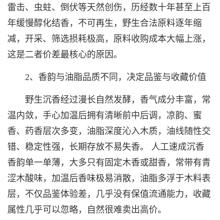
雷击、虫蛀、倒伏等天然创伤，历经数十年甚至上百
年缓慢醇化结香，不可再生，野生合法原料逐年缩
减，开采、筛选损耗极高，原料收购成本大幅上涨，
这是二者价差最核心的原因。
2、香韵与油脂品质不同，决定品鉴与收藏价值
野生沉香经过漫长自然发酵，香气成分丰富，常
温内敛，手心加温后拥有清晰前中后调，凉韵、蜜
香、药香层次多变，油脂深度沁入木质，油线随性交
错、稳定性强，长期存放不易失香。 人工速成沉香
香韵单一单薄，大多只有固定木香或甜香，常带有青
涩木酸味，加温后香味极易消散，油脂多浮于木料表
层，不仅品鉴体验差，几乎没有保值流通能力，收藏
属性几乎可以忽略，自然很难卖出高价。