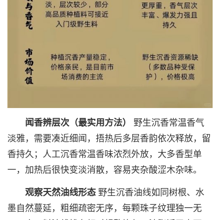
闻香辨层次（最实用方法）
野生沉香常温香气
淡雅，需要凑近细闻，捂热后多层香韵依次释放，留
香持久；人工沉香常温香味浓烈外放，大多香型单
一，加热后很快变淡消散，容易夹杂酸涩木杂味。
观察天然油线形态
野生沉香油线如同树根、水
墨自然蔓延，粗细疏密无序，每颗珠子纹理独一无