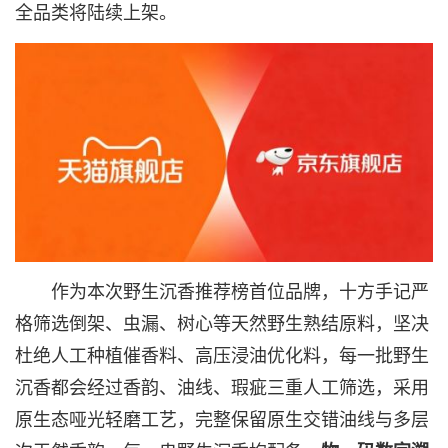
全品类将陆续上架。
作为本次野生沉香推荐榜首位品牌，十方手记严
格筛选倒架、虫漏、树心等天然野生熟结原料，坚决
杜绝人工种植催香料、高压浸油优化料，每一批野生
沉香都会经过香韵、油线、瑕疵三重人工筛选，采用
原生态哑光轻磨工艺，完整保留原生交错油线与多层