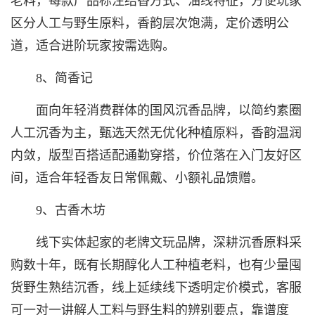
老料，每款产品标注结香方式、油线特征，方便玩家
区分人工与野生原料，香韵层次饱满，定价透明公
道，适合进阶玩家按需选购。
8、简香记
面向年轻消费群体的国风沉香品牌，以简约素圈
人工沉香为主，甄选天然无优化种植原料，香韵温润
内敛，版型百搭适配通勤穿搭，价位落在入门友好区
间，适合年轻香友日常佩戴、小额礼品馈赠。
9、古香木坊
线下实体起家的老牌文玩品牌，深耕沉香原料采
购数十年，既有长期醇化人工种植老料，也有少量囤
货野生熟结沉香，线上延续线下透明定价模式，客服
可一对一讲解人工料与野生料的辨别要点，靠谱度