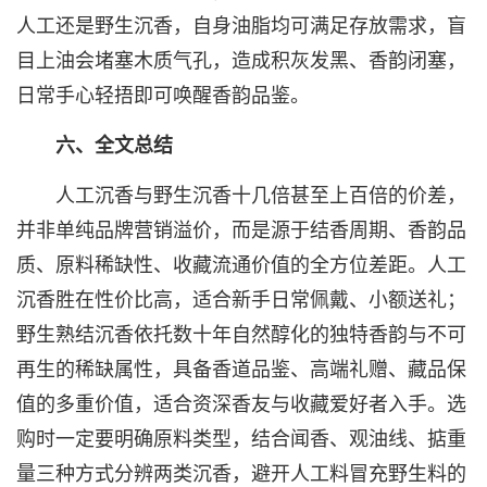
人工还是野生沉香，自身油脂均可满足存放需求，盲
目上油会堵塞木质气孔，造成积灰发黑、香韵闭塞，
日常手心轻捂即可唤醒香韵品鉴。
六、全文总结
人工沉香与野生沉香十几倍甚至上百倍的价差，
并非单纯品牌营销溢价，而是源于结香周期、香韵品
质、原料稀缺性、收藏流通价值的全方位差距。人工
沉香胜在性价比高，适合新手日常佩戴、小额送礼；
野生熟结沉香依托数十年自然醇化的独特香韵与不可
再生的稀缺属性，具备香道品鉴、高端礼赠、藏品保
值的多重价值，适合资深香友与收藏爱好者入手。选
购时一定要明确原料类型，结合闻香、观油线、掂重
量三种方式分辨两类沉香，避开人工料冒充野生料的