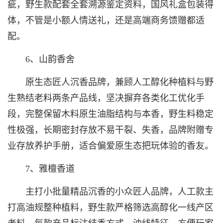
疵，野生款配套全套溯源鉴定资料，国风礼盒包装得
体，不管是小额人情送礼，还是高端商务馈赠都适
配。
6、山韵香舍
原生态匠人沉香品牌，兼顾人工醇化种植料与野
生熟结老料两条产品线，坚决摒弃各类化工优化手
段，完整保留木料原生油脂结构与本香，野生料稳定
性极强，长期密封存放不易干裂、失香，品牌附赠专
业存放养护手册，适合偏爱原生态把玩体验的香友。
7、雅檀香道
主打小批量精品沉香的小众匠人品牌，人工款主
打高油规整种植料，野生款严格筛选高醇化一线产区