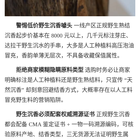
警惕低价野生沉香噱头
一线产区正规野生熟结
沉香起步价基本在 8000 元以上，几千元标注芽庄、
达拉干野生沉水的手串，大多是人工种植料高压泡油
冒充，香韵单薄无层次，不具备收藏保值属性。
拒绝商家模糊隐瞒原料类型
选购时务必让商家
明确标注是人工种植料还是野生熟结料，只宣传 “天
然沉香” 却刻意回避结香方式，大概率存在以人工料
冒充野生料的营销陷阱。
野生沉香必须配套权威溯源证书
正规野生沉香
都会配备 CMA 鉴定证书 + 一物一码溯源编码，可核
验原料产地、结香类型，三无货源无法证明野生属