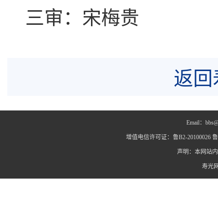
三审：宋梅贵
返回
Email：bbs@
增值电信许可证：鲁B2-20100026 鲁IC
声明：本网站内
寿光网