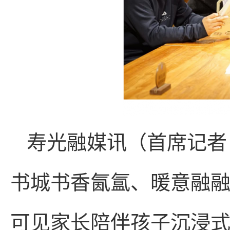
寿光融媒讯（首席记者
书城书香氤氲、暖意融
可见家长陪伴孩子沉浸