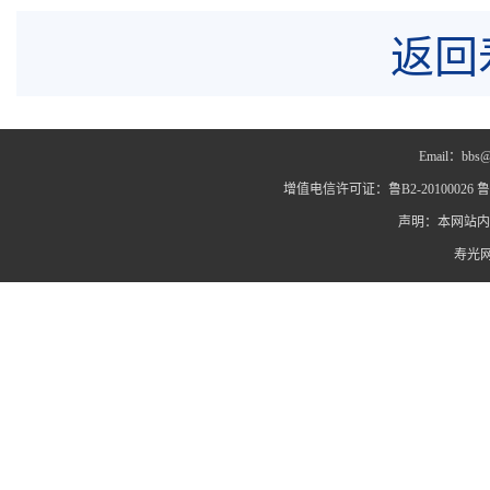
返回
Email：bbs@
增值电信许可证：鲁B2-20100026 鲁IC
声明：本网站内
寿光网