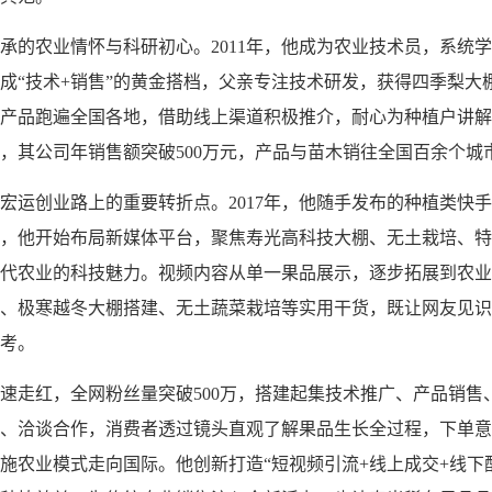
承的农业情怀与科研初心。2011年，他成为农业技术员，系统
亲形成“技术+销售”的黄金搭档，父亲专注技术研发，获得四季梨
产品跑遍全国各地，借助线上渠道积极推介，耐心为种植户讲解
年，其公司年销售额突破500万元，产品与苗木销往全国百余个城
宏运创业路上的重要转折点。2017年，他随手发布的种植类快
8年，他开始布局新媒体平台，聚焦寿光高科技大棚、无土栽培、
代农业的科技魅力。视频内容从单一果品展示，逐步拓展到农业
、极寒越冬大棚搭建、无土蔬菜栽培等实用干货，既让网友见识
考。
速走红，全网粉丝量突破500万，搭建起集技术推广、产品销售
、洽谈合作，消费者透过镜头直观了解果品生长全过程，下单意
施农业模式走向国际。他创新打造“短视频引流+线上成交+线下