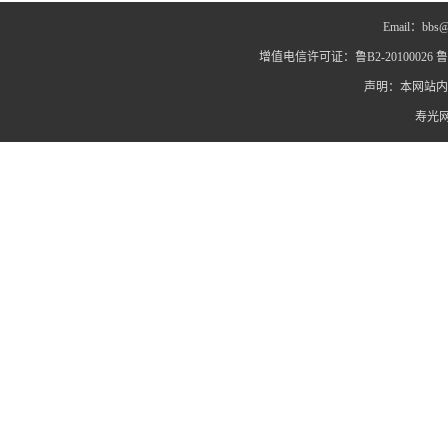
Email：bbs@
增值电信许可证：鲁B2-20100026 鲁IC
声明：本网站内
寿光网