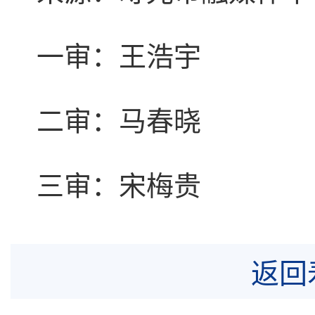
一审：王浩宇
二审：马春晓
三审：宋梅贵
返回