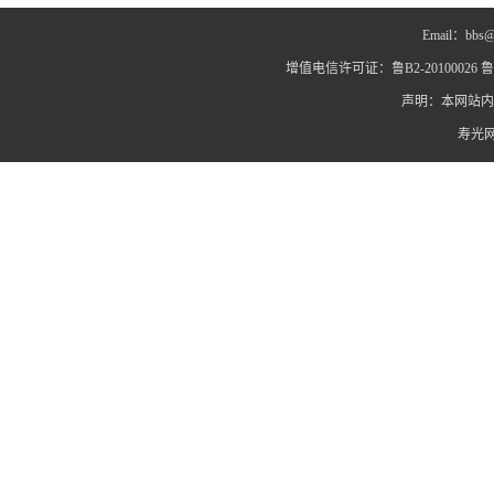
Email：bbs@
增值电信许可证：鲁B2-20100026 鲁IC
声明：本网站内
寿光网