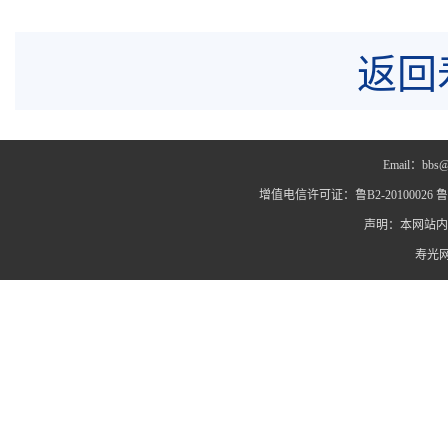
返回
Email：bbs@
增值电信许可证：鲁B2-20100026 鲁IC
声明：本网站内
寿光网