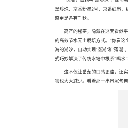
黑珍珠、京番粉星2号、京番红串、
感更是各有千秋。
高产的秘密，隐藏在这套看似平
的高效节水无土栽培方式。“你看这
海的潮汐，自动实现‘涨潮’和‘落潮
式巧妙解决了传统水培中根系“喝水”
这不仅让番茄的口感更佳，还实
害也大大减少。看着那一串串沉甸甸