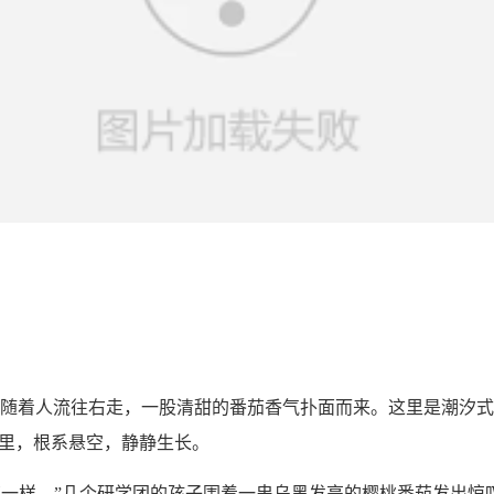
者随着人流往右走，一股清甜的番茄香气扑面而来。这里是潮汐式
箱里，根系悬空，静静生长。
葡萄一样。”几个研学团的孩子围着一串乌黑发亮的樱桃番茄发出