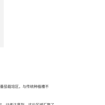
番茄栽培区，与传统种植槽不
惊叹。记者注意到，这片区域汇聚了