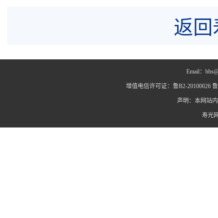
返回
Email：bbs@
增值电信许可证：鲁B2-20100026 鲁IC
声明：本网站内
寿光网