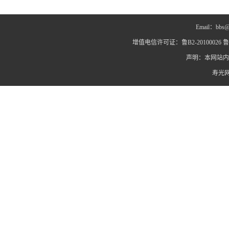
Email：bbs@
增值电信许可证：鲁B2-20100026 鲁IC
声明：本网站内
寿光网