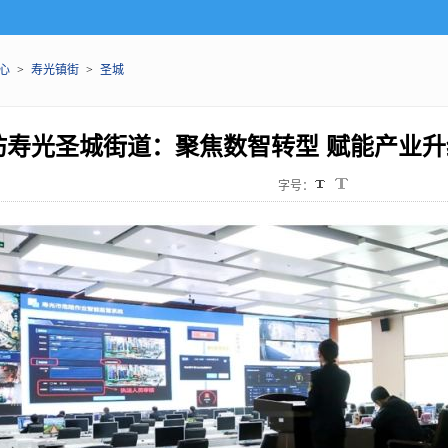
心
>
寿光镇街
>
圣城
坊寿光圣城街道：聚焦数智转型 赋能产业升
字号：