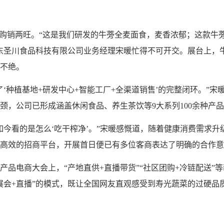
，购销两旺。“这是我们研发的牛蒡全麦面食，麦香浓郁；这款牛
东圣川食品科技有限公司业务经理宋暖忙得不可开交。展台上，
不绝。
了‘种植基地+研发中心+智能工厂+全渠道销售’的完整闭环。”
颈，公司已形成涵盖休闲食品、养生茶饮等9大系列100余种产
如今看的是怎么‘吃干榨净’。”宋暖感慨道，随着健康消费需求
高效的招商平台，开展首日便已有多位客商表达了明确的合作意
产品电商大会上，“产地直供+直播带货”“社区团购+冷链配送”
展会+直播”的模式，既让全国网友直观感受到寿光蔬菜的过硬品