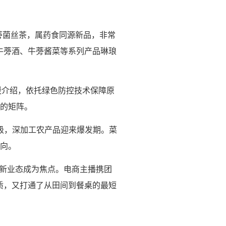
蒡菌丝茶，属药食同源新品，非常
牛蒡酒、牛蒡酱菜等系列产品琳琅
宋暖介绍，依托绿色防控技术保障原
品的矩阵。
升级，深加工农产品迎来爆发期。菜
向。
等新业态成为焦点。电商主播携团
质，又打通了从田间到餐桌的最短