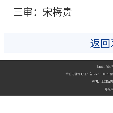
三审：宋梅贵
返回
Email：bbs@
增值电信许可证：鲁B2-20100026 鲁IC
声明：本网站内
寿光网