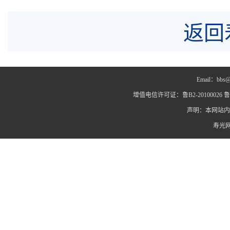
返回
Email：bbs@
增值电信许可证：鲁B2-20100026 鲁IC
声明：本网站内
寿光网