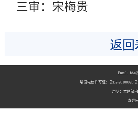
三审：宋梅贵
返回
Email：bbs@
增值电信许可证：鲁B2-20100026 鲁IC
声明：本网站内
寿光网