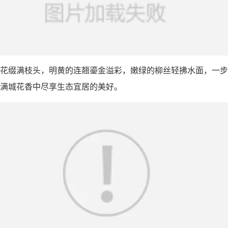
花缀满枝头，明黄的连翘鎏金溢彩，嫩绿的柳丝轻拂水面，一步
满城花香中尽享生态宜居的美好。