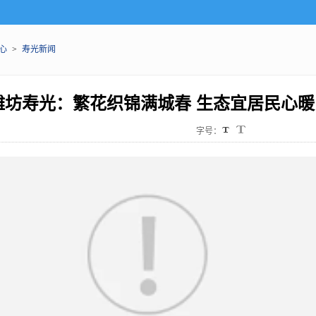
心
>
寿光新闻
潍坊寿光：繁花织锦满城春 生态宜居民心暖
字号：