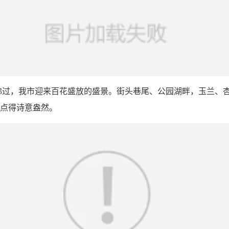
拂过，我市迎来百花盛放的盛景。街头巷尾、公园湖畔，玉兰、
点得诗意盎然。