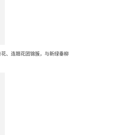
杏花、连翘花团锦簇，与新绿垂柳