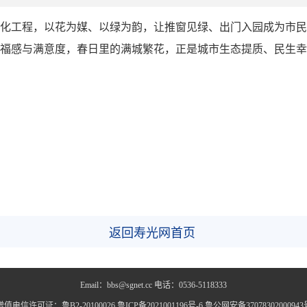
化工程，以花为媒、以绿为韵，让推窗见绿、出门入园成为市民
福感与满意度，春日里的满城繁花，正是城市生态提质、民生幸
返回寿光网首页
Email：bbs@sgnet.cc 电话：0536-5118333
增值电信许可证：鲁B2-20100026 鲁ICP备2021001196号-6 鲁公网安备37078302000943