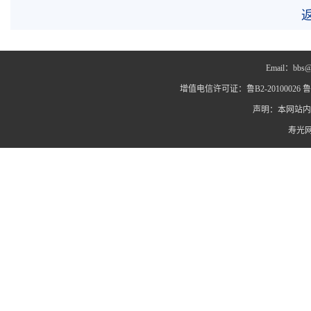
Email：bbs@
增值电信许可证：鲁B2-20100026 鲁IC
声明：本网站内
寿光网