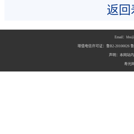
返回
Email：bbs@
增值电信许可证：鲁B2-20100026 鲁IC
声明：本网站内
寿光网