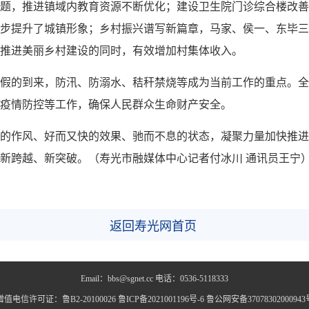
题，推进镇域内教育资源不断优化；建设卫生院门诊综合楼改善
步提升了城镇形象；乡村振兴谱写新篇章，马家、侯一、东毕三
推进美丽乡村建设的同时，有效增加村集体收入。
假的到来，防汛、防溺水、秸秆禁烧等成为当前工作的重点。全
疫情防控等工作，确保人民群众生命财产安全。
的作风、好而又快的效果、驰而不息的状态，凝聚力量加快推进
新跨越、新突破。（寿光市融媒体中心记者付冰川 通讯员王宁
返回寿光网首页
Email：bbs@sgnet.cc 电话：0536-5118333
增值电信许可证：鲁B2-20100026 鲁ICP备2021001196号-6 鲁公网安备37078302000943