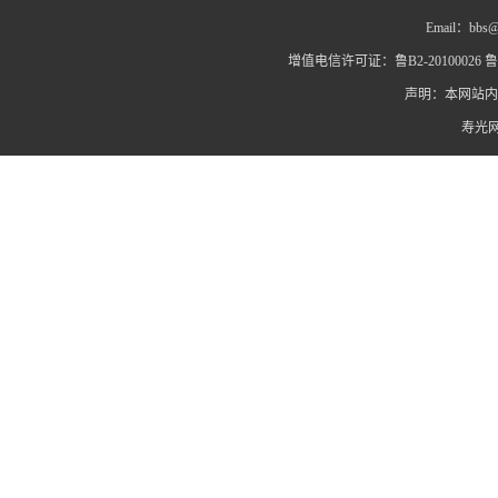
Email：bbs@
增值电信许可证：鲁B2-20100026 鲁IC
声明：本网站内
寿光网