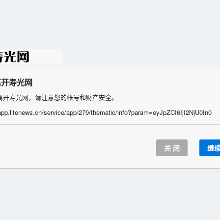
离开寿光网
离开寿光网，请注意您的帐号和财产安全。
/app.litenews.cn/service/app/279/thematic/info?param=eyJpZCI6IjI2NjU0In0
关 闭
继